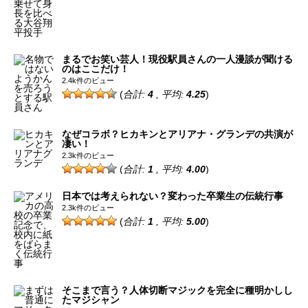
まるでお笑い芸人！現役駅員さんの一人漫談が聞ける
のはここだけ！
2.4k件のビュー
(
合計:
4
, 平均:
4.25
)
なぜコラボ？ヒカキンとアリアナ・グランデの共演が
凄い！
2.3k件のビュー
(
合計:
1
, 平均:
4.00
)
日本では考えられない？変わった卒業生の伝統行事
2.3k件のビュー
(
合計:
1
, 平均:
5.00
)
そこまで言う？人体切断マジックを完全に種明かしし
たマジシャン