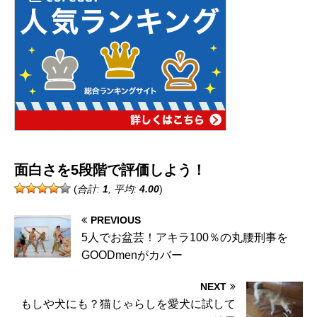
面白さを5段階で評価しよう！
(
合計:
1
, 平均:
4.00
)
PREVIOUS
5人でお盆芸！アキラ100％の丸腰刑事を
GOODmenがカバー
NEXT
もしや犬にも？猫じゃらしを愛犬に試して