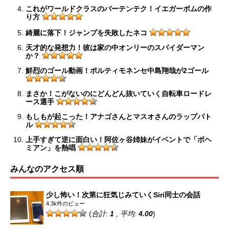
これがワールドクラスのバーテンテク！イエガーボムの作
り方
綺麗に落下！ジャンプを失敗したネコ
天才的な発想力！彼は家の中オンリーのスパイダーマン
か？
鮮烈のゴール動画！ポルティモネンセ中島翔哉が2ゴール
まさか！こがないのにどんどん抜いていく自転車ロードレ
ース選手
もしもが起こった！アナゴさんとマスオさんのラップバト
ル
上手すぎて逆に面白い！阿佐ヶ谷姉妹がイベントで「ボヘ
ミアン」を熱唱
みんなのアクセス順
少し怖い！次第に狂気じみていくSiri同士の会話
4.3k件のビュー
(
合計:
1
, 平均:
4.00
)