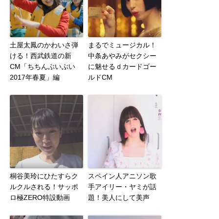
土屋太鳳のかわいさ弾
まるでミュージカル！
ける！西武鉄道の新
中条あやみがセクシー
CM「ちちんぶいぶい
に魅せるｄカードゴー
2017年春夏」編
ルドCM
桐谷美玲にひたすらク
スペイン人アニソン歌
ルクルされる！サッポ
手アイリー・ヤミが話
ロ極ZERO特設動画
題！美人にして美声