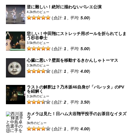
逆に難しい！絶対に揃わないバレエ公演
4.2k件のビュー
(
合計:
1
, 平均:
5.00
)
悲しい！中田翔にストレッチ用ポールを折られてしま
う杉谷拳士
3.5k件のビュー
(
合計:
1
, 平均:
5.00
)
心臓に悪い？壁面を移動するきかんしゃトーマス
3.3k件のビュー
(
合計:
1
, 平均:
4.00
)
ラストの解釈は？乃木坂46自身が「バレッタ」のPV
を紐解く
3.1k件のビュー
(
合計:
2
, 平均:
3.50
)
カメラは見た！日ハム大谷翔平投手のお茶目なイタズ
ラ
3k件のビュー
(
合計:
1
, 平均:
4.00
)