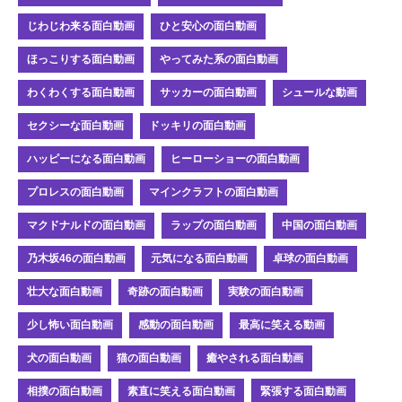
じわじわ来る面白動画
ひと安心の面白動画
ほっこりする面白動画
やってみた系の面白動画
わくわくする面白動画
サッカーの面白動画
シュールな動画
セクシーな面白動画
ドッキリの面白動画
ハッピーになる面白動画
ヒーローショーの面白動画
プロレスの面白動画
マインクラフトの面白動画
マクドナルドの面白動画
ラップの面白動画
中国の面白動画
乃木坂46の面白動画
元気になる面白動画
卓球の面白動画
壮大な面白動画
奇跡の面白動画
実験の面白動画
少し怖い面白動画
感動の面白動画
最高に笑える動画
犬の面白動画
猫の面白動画
癒やされる面白動画
相撲の面白動画
素直に笑える面白動画
緊張する面白動画