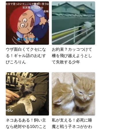
ウザ面白くてクセにな
お約束？カッコつけて
る！ギャル語のおむす
柵を飛び越えようとし
びころりん
て失敗する少年
ネコあるある！飼い主
私が支える！必死に睡
なら絶対やる10のこと
魔と戦う子ネコがかわ