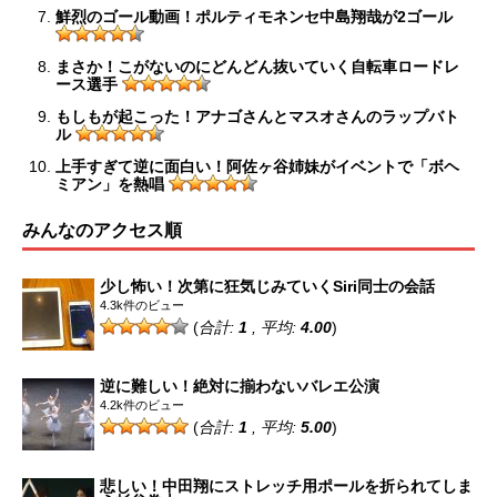
鮮烈のゴール動画！ポルティモネンセ中島翔哉が2ゴール
まさか！こがないのにどんどん抜いていく自転車ロードレ
ース選手
もしもが起こった！アナゴさんとマスオさんのラップバト
ル
上手すぎて逆に面白い！阿佐ヶ谷姉妹がイベントで「ボヘ
ミアン」を熱唱
みんなのアクセス順
少し怖い！次第に狂気じみていくSiri同士の会話
4.3k件のビュー
(
合計:
1
, 平均:
4.00
)
逆に難しい！絶対に揃わないバレエ公演
4.2k件のビュー
(
合計:
1
, 平均:
5.00
)
悲しい！中田翔にストレッチ用ポールを折られてしま