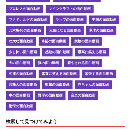
プロレスの面白動画
マインクラフトの面白動画
マクドナルドの面白動画
ラップの面白動画
中国の面白動画
乃木坂46の面白動画
元気になる面白動画
卓球の面白動画
壮大な面白動画
奇跡の面白動画
実験の面白動画
少し怖い面白動画
感動の面白動画
最高に笑える動画
犬の面白動画
猫の面白動画
癒やされる面白動画
相撲の面白動画
素直に笑える面白動画
緊張する面白動画
芸能人の面白動画
衝撃の面白動画
赤ちゃんの面白動画
車の面白動画
野球の面白動画
音楽の面白動画
驚愕の面白動画
検索して見つけてみよう