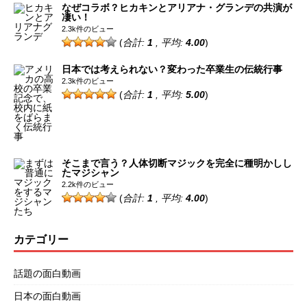
なぜコラボ？ヒカキンとアリアナ・グランデの共演が
凄い！
2.3k件のビュー
(
合計:
1
, 平均:
4.00
)
日本では考えられない？変わった卒業生の伝統行事
2.3k件のビュー
(
合計:
1
, 平均:
5.00
)
そこまで言う？人体切断マジックを完全に種明かしし
たマジシャン
2.2k件のビュー
(
合計:
1
, 平均:
4.00
)
カテゴリー
話題の面白動画
日本の面白動画