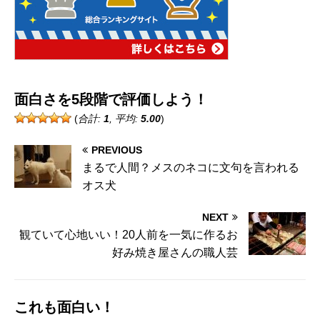
面白さを5段階で評価しよう！
(
合計:
1
, 平均:
5.00
)
PREVIOUS
まるで人間？メスのネコに文句を言われる
オス犬
NEXT
観ていて心地いい！20人前を一気に作るお
好み焼き屋さんの職人芸
これも面白い！