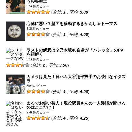
う杉谷拳士
3.5k件のビュー
(
合計:
1
, 平均:
5.00
)
心臓に悪い？壁面を移動するきかんしゃトーマス
3.3k件のビュー
(
合計:
1
, 平均:
4.00
)
ラストの解釈は？乃木坂46自身が「バレッタ」のPV
を紐解く
3.1k件のビュー
(
合計:
2
, 平均:
3.50
)
カメラは見た！日ハム大谷翔平投手のお茶目なイタズ
ラ
3k件のビュー
(
合計:
1
, 平均:
4.00
)
まるでお笑い芸人！現役駅員さんの一人漫談が聞ける
のはここだけ！
2.4k件のビュー
(
合計:
4
, 平均:
4.25
)