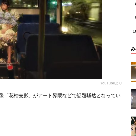
み
YouTubeより
映像「花枯去影」がアート界隈などで話題騒然となってい
？