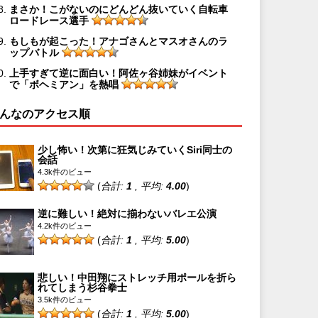
まさか！こがないのにどんどん抜いていく自転車
ロードレース選手
もしもが起こった！アナゴさんとマスオさんのラ
ップバトル
上手すぎて逆に面白い！阿佐ヶ谷姉妹がイベント
で「ボヘミアン」を熱唱
んなのアクセス順
少し怖い！次第に狂気じみていくSiri同士の
会話
4.3k件のビュー
(
合計:
1
, 平均:
4.00
)
逆に難しい！絶対に揃わないバレエ公演
4.2k件のビュー
(
合計:
1
, 平均:
5.00
)
悲しい！中田翔にストレッチ用ポールを折ら
れてしまう杉谷拳士
3.5k件のビュー
(
合計:
1
, 平均:
5.00
)