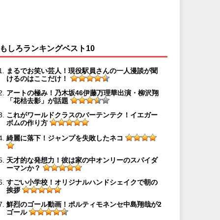
もしろランキングベスト10
まるでお笑い芸人！現役駅員さんの一人漫談が聞
けるのはここだけ！
アートの極み！乃木坂46伊藤万理華出演・柳沢翔
「花枯去影」が話題
これがワールドクラスのバーテンテク！イエガー
ボムの作り方
綺麗に落下！ジャンプを失敗したネコ
天才的な発想力！彼は家の中オンリーのスパイダ
ーマンか？
すごい小学校！オリジナルハンドシェイクで朝の
挨拶
鮮烈のゴール動画！ポルティモネンセ中島翔哉が2
ゴール