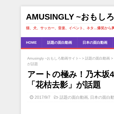
AMUSINGLY ~おも
猫、犬、サッカー、音楽、イベント、ネタ…爆笑から
HOME
話題の面白動画
日本の面白動画
Amusingly ~おもしろ動画サイト~
>
話題の面白動画
>
が話題
アートの極み！乃木坂4
「花枯去影」が話題
2017/9/7
話題の面白動画
,
日本の面白