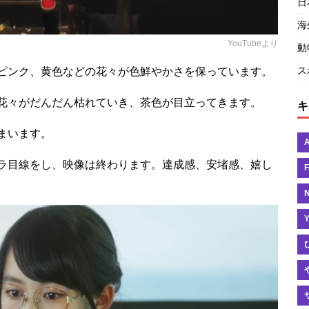
日
海
YouTubeより
動
ス
ピンク、黄色などの花々が色鮮やかさを保っています。
花々がだんだん枯れていき、茶色が目立ってきます。
キ
まいます。
ラ目線をし、映像は終わります。達成感、安堵感、嬉し