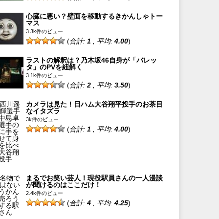
心臓に悪い？壁面を移動するきかんしゃトー
マス
3.3k件のビュー
(
合計:
1
, 平均:
4.00
)
ラストの解釈は？乃木坂46自身が「バレッ
タ」のPVを紐解く
3.1k件のビュー
(
合計:
2
, 平均:
3.50
)
カメラは見た！日ハム大谷翔平投手のお茶目
なイタズラ
3k件のビュー
(
合計:
1
, 平均:
4.00
)
まるでお笑い芸人！現役駅員さんの一人漫談
が聞けるのはここだけ！
2.4k件のビュー
(
合計:
4
, 平均:
4.25
)