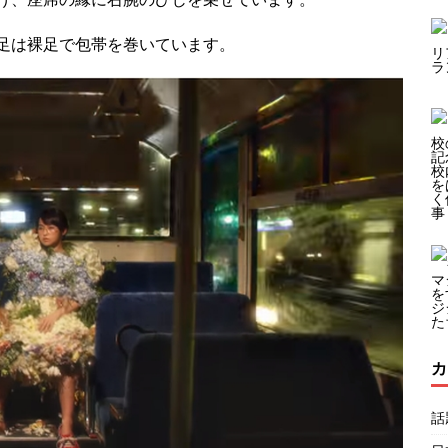
足は裸足で包帯を巻いています。
カ
話