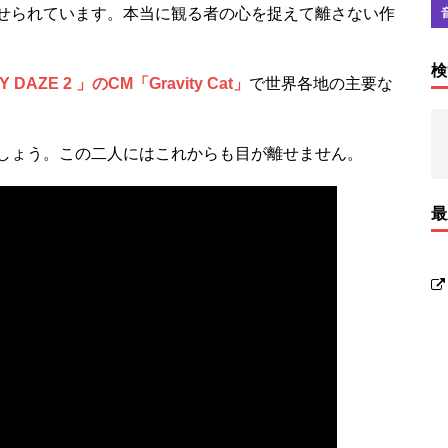
せられています。本当に観る者の心を捉えて離さない作
検
Y DAZE 2 」のCM「Gravity Cat」
で世界各地の主要な
しょう。この二人にはこれからも目が離せません。
最