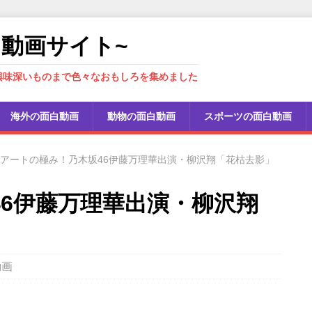
しろ動画サイト~
興味深いものまで色々なおもしろを集めました
海外の面白動画
動物の面白動画
スポーツの面白動画
アートの極み！乃木坂46伊藤万理華出演・柳沢翔「花枯去影」
6伊藤万理華出演・柳沢翔
動画