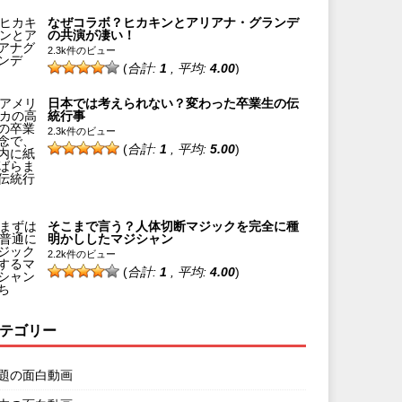
なぜコラボ？ヒカキンとアリアナ・グランデ
の共演が凄い！
2.3k件のビュー
(
合計:
1
, 平均:
4.00
)
日本では考えられない？変わった卒業生の伝
統行事
2.3k件のビュー
(
合計:
1
, 平均:
5.00
)
そこまで言う？人体切断マジックを完全に種
明かししたマジシャン
2.2k件のビュー
(
合計:
1
, 平均:
4.00
)
テゴリー
題の面白動画