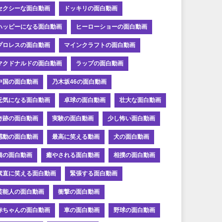
セクシーな面白動画
ドッキリの面白動画
ハッピーになる面白動画
ヒーローショーの面白動画
プロレスの面白動画
マインクラフトの面白動画
マクドナルドの面白動画
ラップの面白動画
中国の面白動画
乃木坂46の面白動画
元気になる面白動画
卓球の面白動画
壮大な面白動画
奇跡の面白動画
実験の面白動画
少し怖い面白動画
感動の面白動画
最高に笑える動画
犬の面白動画
猫の面白動画
癒やされる面白動画
相撲の面白動画
素直に笑える面白動画
緊張する面白動画
芸能人の面白動画
衝撃の面白動画
赤ちゃんの面白動画
車の面白動画
野球の面白動画