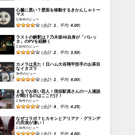
心臓に悪い？壁面を移動するきかんしゃトー
マス
3.3k件のビュー
(
合計:
1
, 平均:
4.00
)
ラストの解釈は？乃木坂46自身が「バレッ
タ」のPVを紐解く
3.1k件のビュー
(
合計:
2
, 平均:
3.50
)
カメラは見た！日ハム大谷翔平投手のお茶目
なイタズラ
3k件のビュー
(
合計:
1
, 平均:
4.00
)
まるでお笑い芸人！現役駅員さんの一人漫談
が聞けるのはここだけ！
2.4k件のビュー
(
合計:
4
, 平均:
4.25
)
なぜコラボ？ヒカキンとアリアナ・グランデ
の共演が凄い！
2.3k件のビュー
(
合計:
1
, 平均:
4.00
)