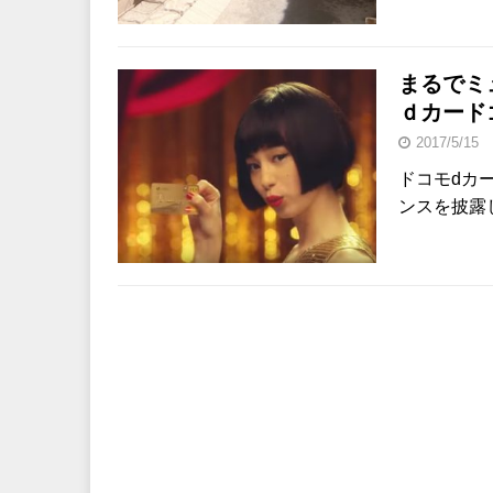
まるでミ
ｄカード
2017/5/15
ドコモdカ
ンスを披露