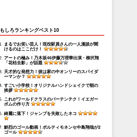
もしろランキングベスト10
まるでお笑い芸人！現役駅員さんの一人漫談が聞
けるのはここだけ！
アートの極み！乃木坂46伊藤万理華出演・柳沢翔
「花枯去影」が話題
天才的な発想力！彼は家の中オンリーのスパイダ
ーマンか？
すごい小学校！オリジナルハンドシェイクで朝の
挨拶
これがワールドクラスのバーテンテク！イエガー
ボムの作り方
綺麗に落下！ジャンプを失敗したネコ
鮮烈のゴール動画！ポルティモネンセ中島翔哉が2
ゴール