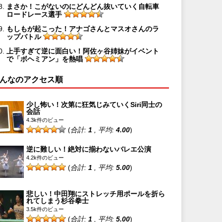
まさか！こがないのにどんどん抜いていく自転車
ロードレース選手
もしもが起こった！アナゴさんとマスオさんのラ
ップバトル
上手すぎて逆に面白い！阿佐ヶ谷姉妹がイベント
で「ボヘミアン」を熱唱
んなのアクセス順
少し怖い！次第に狂気じみていくSiri同士の
会話
4.3k件のビュー
(
合計:
1
, 平均:
4.00
)
逆に難しい！絶対に揃わないバレエ公演
4.2k件のビュー
(
合計:
1
, 平均:
5.00
)
悲しい！中田翔にストレッチ用ポールを折ら
れてしまう杉谷拳士
3.5k件のビュー
(
合計:
1
, 平均:
5.00
)