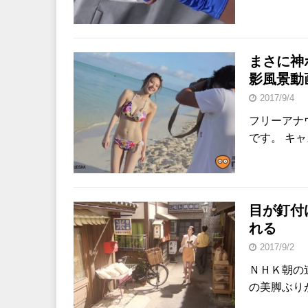
まさに神
影風景動
2017/9/4
フリーアナ
です。 キ
目が釘付
れる
2017/9/2
ＮＨＫ朝の
の美脚ぶり