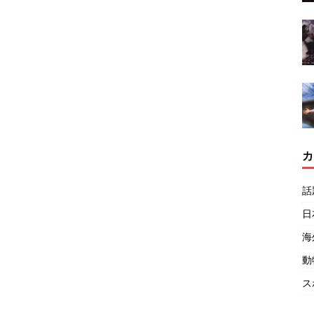
カ
話
日
海
動
ス