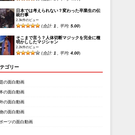
日本では考えられない？変わった卒業生の伝
統行事
2.3k件のビュー
(
合計:
1
, 平均:
5.00
)
そこまで言う？人体切断マジックを完全に種
明かししたマジシャン
2.2k件のビュー
(
合計:
1
, 平均:
4.00
)
テゴリー
題の面白動画
本の面白動画
外の面白動画
物の面白動画
ポーツの面白動画