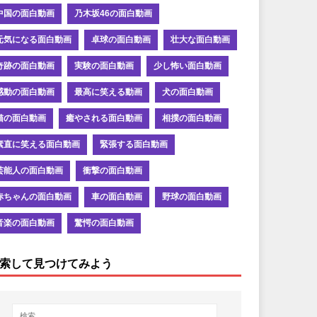
中国の面白動画
乃木坂46の面白動画
元気になる面白動画
卓球の面白動画
壮大な面白動画
奇跡の面白動画
実験の面白動画
少し怖い面白動画
感動の面白動画
最高に笑える動画
犬の面白動画
猫の面白動画
癒やされる面白動画
相撲の面白動画
素直に笑える面白動画
緊張する面白動画
芸能人の面白動画
衝撃の面白動画
赤ちゃんの面白動画
車の面白動画
野球の面白動画
音楽の面白動画
驚愕の面白動画
索して見つけてみよう