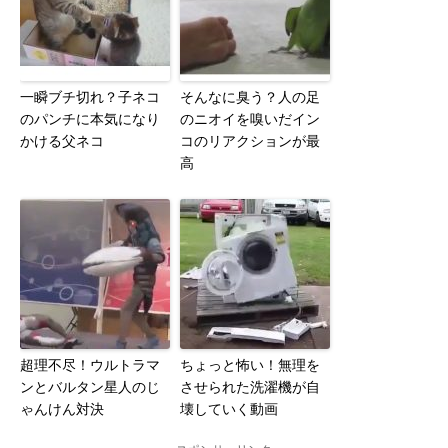
一瞬ブチ切れ？子ネコ
そんなに臭う？人の足
のパンチに本気になり
のニオイを嗅いだイン
かける父ネコ
コのリアクションが最
高
超理不尽！ウルトラマ
ちょっと怖い！無理を
ンとバルタン星人のじ
させられた洗濯機が自
ゃんけん対決
壊していく動画