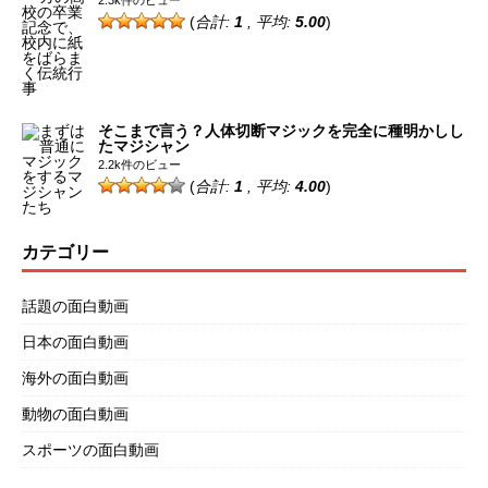
(
合計:
1
, 平均:
5.00
)
そこまで言う？人体切断マジックを完全に種明かしし
たマジシャン
2.2k件のビュー
(
合計:
1
, 平均:
4.00
)
カテゴリー
話題の面白動画
日本の面白動画
海外の面白動画
動物の面白動画
スポーツの面白動画