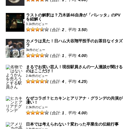
ラストの解釈は？乃木坂46自身が「バレッタ」のPV
を紐解く
3.1k件のビュー
(
合計:
2
, 平均:
3.50
)
カメラは見た！日ハム大谷翔平投手のお茶目なイタズ
ラ
3k件のビュー
(
合計:
1
, 平均:
4.00
)
まるでお笑い芸人！現役駅員さんの一人漫談が聞ける
のはここだけ！
2.4k件のビュー
(
合計:
4
, 平均:
4.25
)
なぜコラボ？ヒカキンとアリアナ・グランデの共演が
凄い！
2.3k件のビュー
(
合計:
1
, 平均:
4.00
)
日本では考えられない？変わった卒業生の伝統行事
2.3k件のビュー