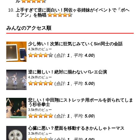
ル
上手すぎて逆に面白い！阿佐ヶ谷姉妹がイベントで「ボヘ
ミアン」を熱唱
みんなのアクセス順
少し怖い！次第に狂気じみていくSiri同士の会話
4.3k件のビュー
(
合計:
1
, 平均:
4.00
)
逆に難しい！絶対に揃わないバレエ公演
4.2k件のビュー
(
合計:
1
, 平均:
5.00
)
悲しい！中田翔にストレッチ用ポールを折られてしま
う杉谷拳士
3.5k件のビュー
(
合計:
1
, 平均:
5.00
)
心臓に悪い？壁面を移動するきかんしゃトーマス
3.3k件のビュー
(
合計:
1
, 平均:
4.00
)