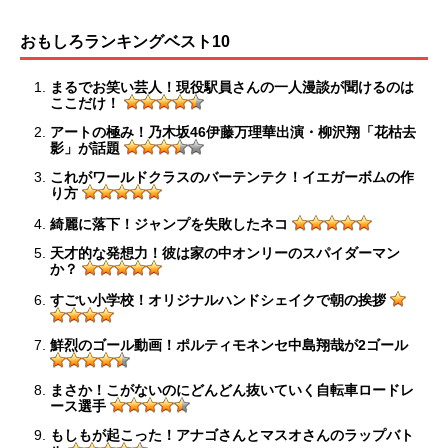
おもしろランキングベスト10
まるでお笑い芸人！現役駅員さんの一人漫談が聞けるのは
ここだけ！
アートの極み！乃木坂46伊藤万理華出演・柳沢翔「花枯去
影」が話題
これがワールドクラスのバーテンテク！イエガーボムの作
り方
綺麗に落下！ジャンプを失敗したネコ
天才的な発想力！彼は家の中オンリーのスパイダーマン
か？
すごい小学校！オリジナルハンドシェイクで朝の挨拶
鮮烈のゴール動画！ポルティモネンセ中島翔哉が2ゴール
まさか！こがないのにどんどん抜いていく自転車ロードレ
ース選手
もしもが起こった！アナゴさんとマスオさんのラップバト