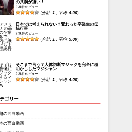
の共演が凄い！
2.3k件のビュー
(
合計:
1
, 平均:
4.00
)
日本では考えられない？変わった卒業生の伝
統行事
2.3k件のビュー
(
合計:
1
, 平均:
5.00
)
そこまで言う？人体切断マジックを完全に種
明かししたマジシャン
2.2k件のビュー
(
合計:
1
, 平均:
4.00
)
テゴリー
題の面白動画
本の面白動画