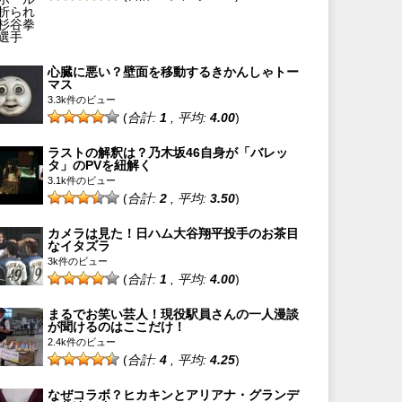
心臓に悪い？壁面を移動するきかんしゃトー
マス
3.3k件のビュー
(
合計:
1
, 平均:
4.00
)
ラストの解釈は？乃木坂46自身が「バレッ
タ」のPVを紐解く
3.1k件のビュー
(
合計:
2
, 平均:
3.50
)
カメラは見た！日ハム大谷翔平投手のお茶目
なイタズラ
3k件のビュー
(
合計:
1
, 平均:
4.00
)
まるでお笑い芸人！現役駅員さんの一人漫談
が聞けるのはここだけ！
2.4k件のビュー
(
合計:
4
, 平均:
4.25
)
なぜコラボ？ヒカキンとアリアナ・グランデ