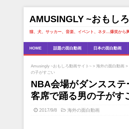
AMUSINGLY ~おも
猫、犬、サッカー、音楽、イベント、ネタ…爆笑から
HOME
話題の面白動画
日本の面白動画
Amusingly ~おもしろ動画サイト~
>
海外の面白動画
>
の子がすごい
NBA会場がダンスス
客席で踊る男の子がす
2017/9/8
海外の面白動画