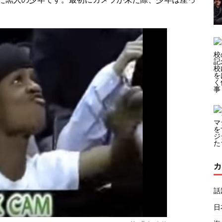
カ
話
日