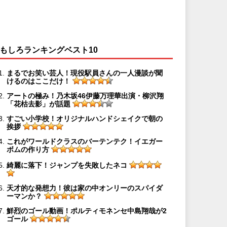
もしろランキングベスト10
まるでお笑い芸人！現役駅員さんの一人漫談が聞
けるのはここだけ！
アートの極み！乃木坂46伊藤万理華出演・柳沢翔
「花枯去影」が話題
すごい小学校！オリジナルハンドシェイクで朝の
挨拶
これがワールドクラスのバーテンテク！イエガー
ボムの作り方
綺麗に落下！ジャンプを失敗したネコ
天才的な発想力！彼は家の中オンリーのスパイダ
ーマンか？
鮮烈のゴール動画！ポルティモネンセ中島翔哉が2
ゴール