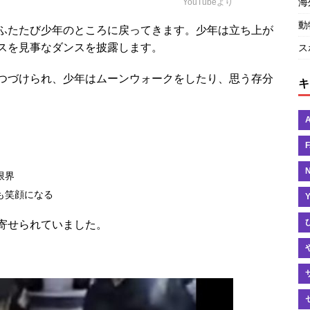
海
YouTubeより
動
ふたたび少年のところに戻ってきます。少年は立ち上が
スを見事なダンスを披露します。
ス
つづけられ、少年はムーンウォークをしたり、思う存分
キ
限界
も笑顔になる
寄せられていました。