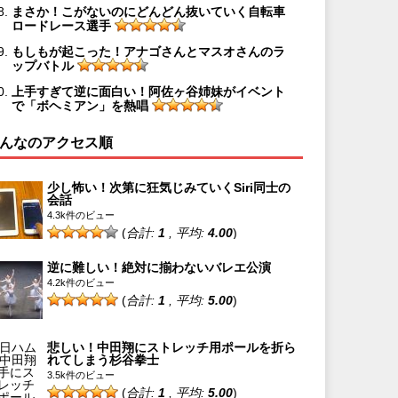
まさか！こがないのにどんどん抜いていく自転車
ロードレース選手
もしもが起こった！アナゴさんとマスオさんのラ
ップバトル
上手すぎて逆に面白い！阿佐ヶ谷姉妹がイベント
で「ボヘミアン」を熱唱
んなのアクセス順
少し怖い！次第に狂気じみていくSiri同士の
会話
4.3k件のビュー
(
合計:
1
, 平均:
4.00
)
逆に難しい！絶対に揃わないバレエ公演
4.2k件のビュー
(
合計:
1
, 平均:
5.00
)
悲しい！中田翔にストレッチ用ポールを折ら
れてしまう杉谷拳士
3.5k件のビュー
(
合計:
1
, 平均:
5.00
)